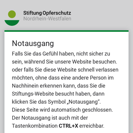
Stiftung Opferschutz Nordrhein-Westfalen
Notausgang
Fürstenwall 25
40219 Düsseldorf
Falls Sie das Gefühl haben, nicht sicher zu
sein, während Sie unsere Website besuchen.
Telefon:
(0211) 837 19 77
oder falls Sie diese Website schnell verlassen
E-Mail:
kontakt@stiftung-opferschutz.nrw.de
möchten, ohne dass eine andere Person im
Nachhinein erkennen kann, dass Sie die
Stiftungs-Website besucht haben, dann
klicken Sie das Symbol „Notausgang“.
Diese Seite wird automatisch geschlossen.
BARRIEREFREIHEIT
Der Notausgang ist auch mit der
DATENSCHUTZ
Tastenkombination
CTRL+X
erreichbar.
KONTAKT