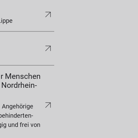
Lippe
für Menschen
 Nordrhein-
e Angehörige
behinderten-
ig und frei von