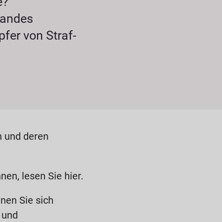
e?
 Landes
fer von Straf-
n und deren
nen, lesen Sie hier.
nen Sie sich
 und