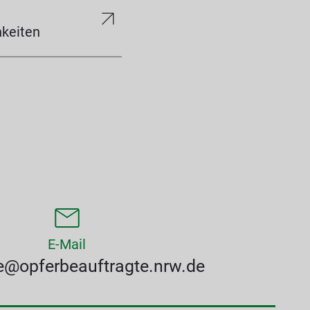
hkeiten
E-Mail
le@​opferbeauftragte.nrw.de